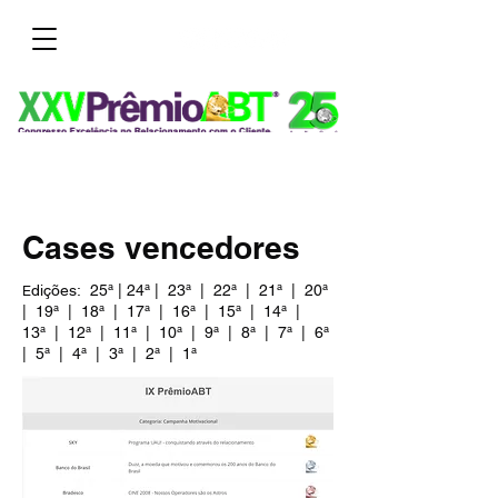
Cases vencedores
dições:
25ª
|
24ª
|
23ª
|
22ª
|
21ª
|
20ª
E
|
19ª
|
18ª
|
17ª
|
16ª
|
15ª
|
14ª
|
13ª
|
12ª
|
11ª
|
10ª
|
9ª
|
8ª
|
7ª
|
6ª
|
5ª
|
4ª
|
3ª
|
2ª
|
1ª